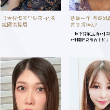
只會後悔沒早點來~內視
熟齡中年 有感減
鏡隱痕提眉
青春賞味期!
「眉下隱痕提眉+外
+外開眼袋複合手術