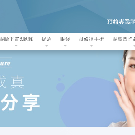
眼瞼下置&臥蠶
提眉
眼袋
眼修復手術
眼窩凹陷