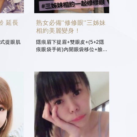
齡 延長
熟女必備''修修眼''三姊妹
相約美麗變身 !
開式提眼肌
隱痕眉下提眉+雙眼皮+(5+2隱
」
痕眼袋手術)內開眼袋移位+臉部
補脂