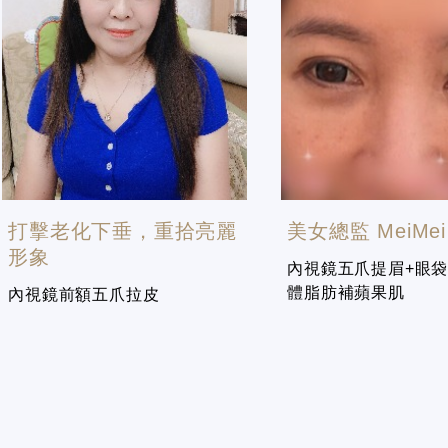
打擊老化下垂，重拾亮麗
美女總監 MeiMei
形象
內視鏡五爪提眉+眼袋
體脂肪補蘋果肌
內視鏡前額五爪拉皮