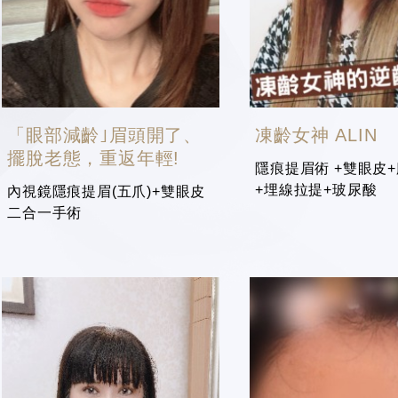
「眼部減齡｣眉頭開了、
凍齡女神 ALIN
擺脫老態，重返年輕!
隱痕提眉術 +雙眼皮
+埋線拉提+玻尿酸
內視鏡隱痕提眉(五爪)+雙眼皮
二合一手術