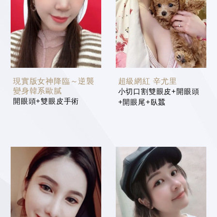
眼窩凹陷與注射微整案例分享
現實版女神降臨～逆襲
超級網紅 辛尤里
變身韓系歐膩
小切口割雙眼皮+開眼頭
開眼頭+雙眼皮手術
+開眼尾+臥蠶