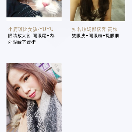
小鹿斑比女孩-YUYU
知名辣媽部落客 高妹
眼睛放大術 開眼尾+內.
雙眼皮+開眼頭+提眼肌
外眼瞼下置術