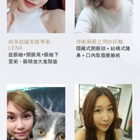
絕美紋繡美睫專家-
仲衡兩眼之間的距離
LENA
隱藏式開眼頭＋結構式隆
提眼瞼+開眼尾+眼瞼下
鼻＋口內取脂瘦臉術
置術 - 眼睛放大進階版