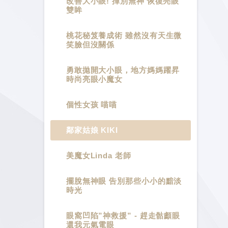
改善大小眼! 揮別無神 恢復亮眼
雙眸
桃花秘笈養成術 雖然沒有天生微
笑臉但沒關係
勇敢拋開大小眼，地方媽媽躍昇
時尚亮眼小魔女
個性女孩 喵喵
鄰家姑娘 KIKI
美魔女Linda 老師
擺脫無神眼 告別那些小小的黯淡
時光
眼窩凹陷”神救援” - 趕走骷顱眼
還我元氣電眼